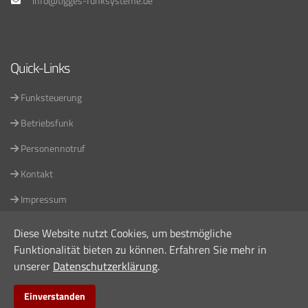
info@tigges-funksysteme.de
Quick-Links
Funksteuerung
Betriebsfunk
Personennotruf
Kontakt
Impressum
Datenschutz
Diese Website nutzt Cookies, um bestmögliche
Funktionalität bieten zu können. Erfahren Sie mehr in
unserer
Datenschutzerklärung
.
Einverstanden
© 2026 Tigges Funksysteme. Designed
Graber Mediendesign